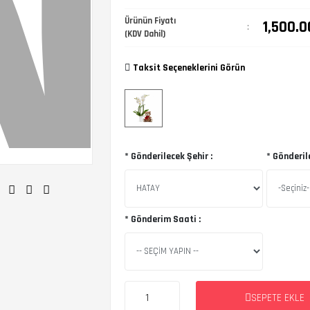
Ürünün Fiyatı
1,500.0
:
(KDV Dahil)
Taksit Seçeneklerini Görün
* Gönderilecek Şehir :
* Gönderil
* Gönderim Saati :
SEPETE EKLE