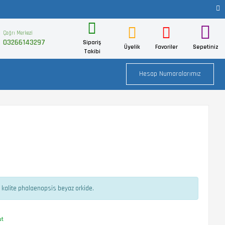
Çağrı Merkezi
03266143297
Sipariş
Üyelik
Favoriler
Sepetiniz
Takibi
Hesap Numaralarımız
 kalite phalaenopsis beyaz orkide.
ut