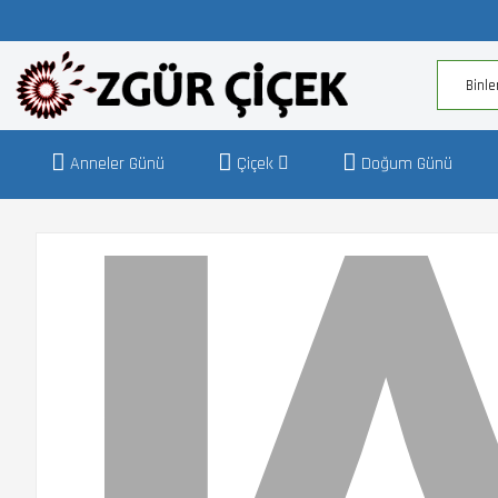
Anneler Günü
Çiçek
Doğum Günü