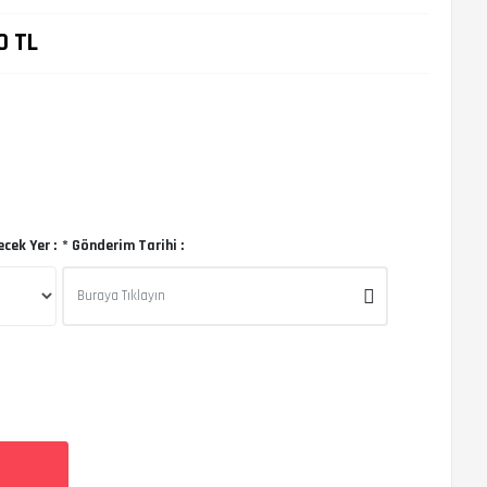
0
TL
ecek Yer :
* Gönderim Tarihi :