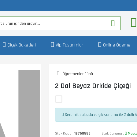
Çiçek Buketleri
Vip Tasarımlar
Online Ödeme
Öğretmenler Günü
2 Dal Beyaz Orkide Çiçeği
Seramik saksıda ve şık sunumu ile 2 dallı A
Stok Kodu :
13758556
Stok Durumu :
Mevc