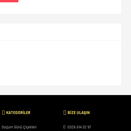
KATEGORİLER
BİZE ULAŞIN
Doğum Günü Çiçekleri
0326 614 32 97